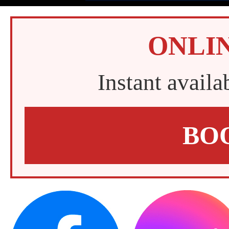
ONLI
Instant availa
BO